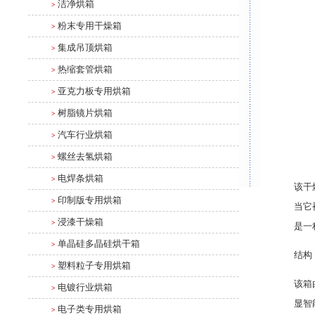
洁净烘箱
>
粉末专用干燥箱
>
集成吊顶烘箱
>
热缩套管烘箱
>
亚克力板专用烘箱
>
树脂镜片烘箱
>
汽车行业烘箱
>
螺丝去氢烘箱
>
电焊条烘箱
>
该干
印制版专用烘箱
>
当它
浸漆干燥箱
>
是一
单晶硅多晶硅烘干箱
>
结构
塑料粒子专用烘箱
>
该箱
电镀行业烘箱
>
显智
电子类专用烘箱
>