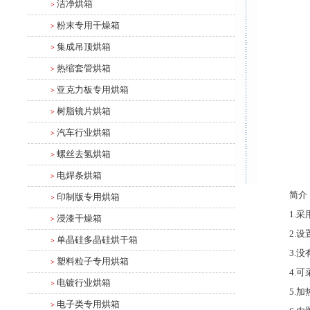
洁净烘箱
>
粉末专用干燥箱
>
集成吊顶烘箱
>
热缩套管烘箱
>
亚克力板专用烘箱
>
树脂镜片烘箱
>
汽车行业烘箱
>
螺丝去氢烘箱
>
电焊条烘箱
>
简介
印制版专用烘箱
>
1.
浸漆干燥箱
>
2.
单晶硅多晶硅烘干箱
>
3.
塑料粒子专用烘箱
>
4.
电镀行业烘箱
>
5.
电子类专用烘箱
>